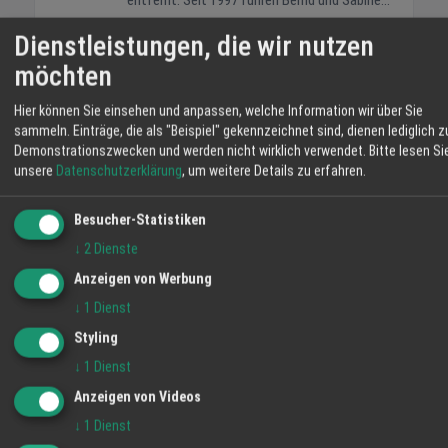
entfernt. Seit 1997 führen Bernd und Sabine
Schmieder gemeinsam mit ihren Kindern
Dienstleistungen, die wir nutzen
Jonas und Helena den Familienbetrieb. Die
möchten
Rinder stehen in Mutterkuhhaltung auf
WEITERE ANGEBOTE
weiten Wiesen. So wächst das Fleisch
Dinkelmehl Type 630
Hier können Sie einsehen und anpassen, welche Information wir über Sie
langsam heran und Sie erhalten Produkte mit
sammeln. Einträge, die als "Beispiel" gekennzeichnet sind, dienen lediglich z
Angebot
nachvollziehbarer Herkunft. Im Hofladen
Demonstrationszwecken und werden nicht wirklich verwendet.
Bitte lesen Si
bekommen Sie Rind- und Schweinefleisch,
unsere
Datenschutzerklärung
, um weitere Details zu erfahren.
Spätzlemehl Weizen
Eier, Brot, Obst und weitere Erzeugnisse aus
Angebot
eigener Landwirtschaft. Mit Ihrem Einkauf
Besucher-Statistiken
stärken Sie regionale Betriebe und
↓
2
Dienste
unterstützen die Pflege der umliegenden
Feine Suppennudeln für klare Brühen
Flächen. Auf dem Schmiederhof erleben Sie
Angebot
Anzeigen von Werbung
Landwirtschaft, die nah, transparent und
↓
1
Dienst
eingebunden in die Umgebung arbeitet. Ihre
Styling
WETTER LAHR
Familie vom Hofladen Schmiederhof
↓
1
Dienst
Langenhard
20 °C
Anzeigen von Videos
Klarer Himmel
↓
1
Dienst